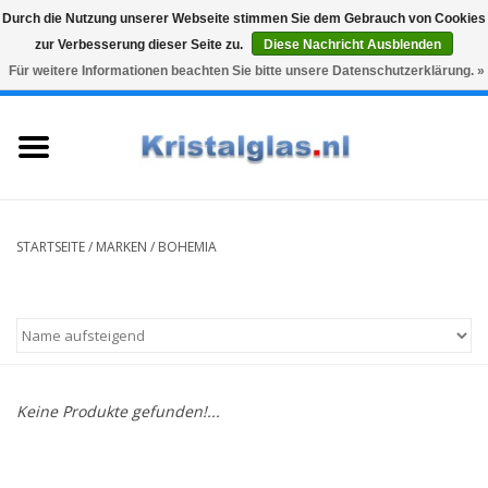
Durch die Nutzung unserer Webseite stimmen Sie dem Gebrauch von Cookies
zur Verbesserung dieser Seite zu.
Diese Nachricht Ausblenden
Top klasse
Snelle levering
Graveren
Für weitere Informationen beachten Sie bitte unsere Datenschutzerklärung. »
0 Artikel - €0,00
Startseite
Gläser
Karaffen
STARTSEITE
/
MARKEN
/
BOHEMIA
Glasgravur fur karaffe und
weinglaser
Vasen
Keine Produkte gefunden!...
Geschenke