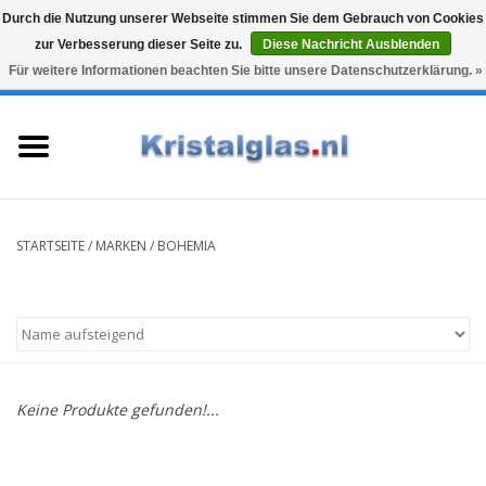
Durch die Nutzung unserer Webseite stimmen Sie dem Gebrauch von Cookies
zur Verbesserung dieser Seite zu.
Diese Nachricht Ausblenden
Top klasse
Snelle levering
Graveren
Für weitere Informationen beachten Sie bitte unsere Datenschutzerklärung. »
0 Artikel - €0,00
Startseite
Gläser
Karaffen
STARTSEITE
/
MARKEN
/
BOHEMIA
Glasgravur fur karaffe und
weinglaser
Vasen
Keine Produkte gefunden!...
Geschenke