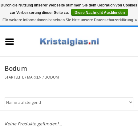
Durch die Nutzung unserer Webseite stimmen Sie dem Gebrauch von Cookies
zur Verbesserung dieser Seite zu.
Diese Nachricht Ausblenden
Top klasse
Snelle levering
Graveren
Für weitere Informationen beachten Sie bitte unsere Datenschutzerklärung. »
0 Artikel - €0,00
Startseite
Gläser
Karaffen
Bodum
STARTSEITE
/
MARKEN
/
BODUM
Glasgravur fur karaffe und
weinglaser
Vasen
Keine Produkte gefunden!...
Geschenke