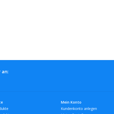
 an:
te
Mein Konto
dukte
Kundenkonto anlegen