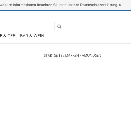
0 Artikel - €0,00
Mein Konto / Kundenkonto anlegen
 weitere Informationen beachten Sie bitte unsere Datenschutzerklärung. »
E & TEE
BAR & WEIN
STARTSEITE
/
MARKEN
/
AMUNDSEN