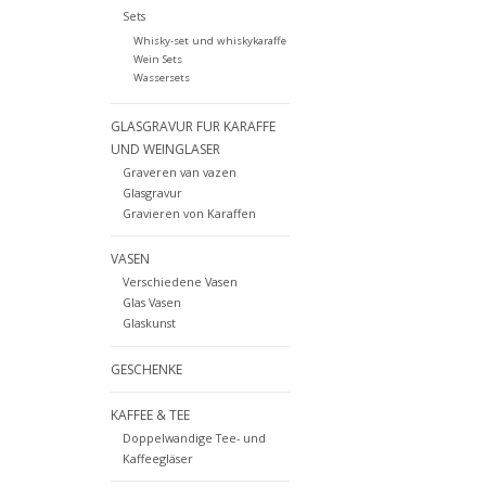
Sets
Whisky-set und whiskykaraffe
Wein Sets
Wassersets
GLASGRAVUR FUR KARAFFE
UND WEINGLASER
Graveren van vazen
Glasgravur
Gravieren von Karaffen
VASEN
Verschiedene Vasen
Glas Vasen
Glaskunst
GESCHENKE
KAFFEE & TEE
Doppelwandige Tee- und
Kaffeegläser