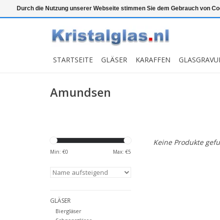
Top klasse
Snelle levering
Graveren
Durch die Nutzung unserer Webseite stimmen Sie dem Gebrauch von Coo
STARTSEITE
GLÄSER
KARAFFEN
GLASGRAVU
Amundsen
Keine Produkte gefu
Min: €
0
Max: €
5
GLÄSER
Biergläser