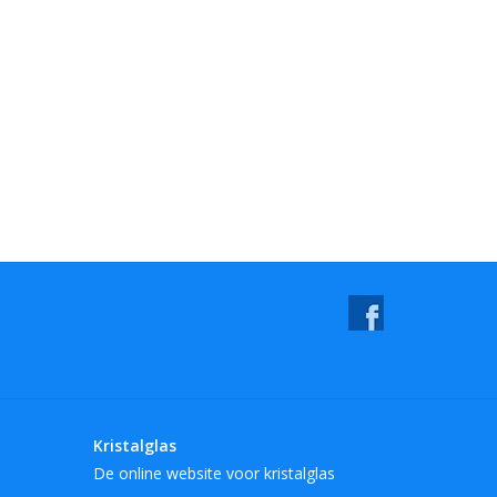
Kristalglas
De online website voor kristalglas