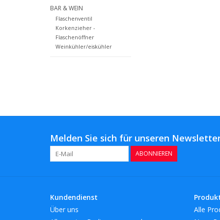
BAR & WEIN
Flaschenventil
Korkenzieher -
Flaschenöffner
Weinkühler/eiskühler
Melden Sie sich für unseren Newsletter
ABONNIEREN
Kundendienst
Produk
Über uns
Alle Pro