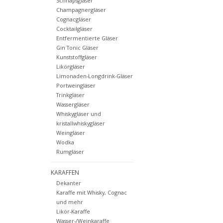
Schnapsgläser
Champagnergläser
Cognacgläser
Cocktailgläser
Entfermentierte Gläser
Gin Tonic Gläser
Kunststoffgläser
Likörgläser
Limonaden-Longdrink-Gläser
Portweingläser
Trinkgläser
Wassergläser
Whiskygläser und
kristallwhiskygläser
Weingläser
Wodka
Rumgläser
KARAFFEN
Dekanter
Karaffe mit Whisky, Cognac
und mehr
Likör-Karaffe
Wasser-/Weinkaraffe