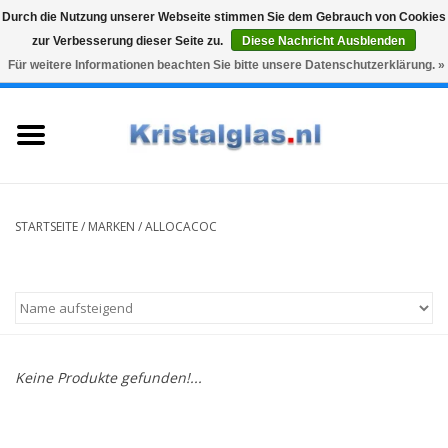
Durch die Nutzung unserer Webseite stimmen Sie dem Gebrauch von Cookies
zur Verbesserung dieser Seite zu.
Diese Nachricht Ausblenden
Top klasse
Snelle levering
Graveren
Für weitere Informationen beachten Sie bitte unsere Datenschutzerklärung. »
0 Artikel - €0,00
Startseite
Gläser
Karaffen
STARTSEITE
/
MARKEN
/
ALLOCACOC
Glasgravur fur karaffe und
weinglaser
Vasen
Keine Produkte gefunden!...
Geschenke