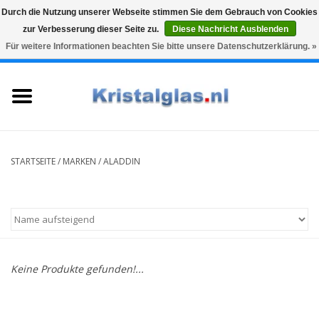
Durch die Nutzung unserer Webseite stimmen Sie dem Gebrauch von Cookies
zur Verbesserung dieser Seite zu.
Diese Nachricht Ausblenden
Top klasse
Snelle levering
Graveren
Für weitere Informationen beachten Sie bitte unsere Datenschutzerklärung. »
0 Artikel - €0,00
Startseite
Gläser
Karaffen
STARTSEITE
/
MARKEN
/
ALADDIN
Glasgravur fur karaffe und
weinglaser
Vasen
Keine Produkte gefunden!...
Geschenke