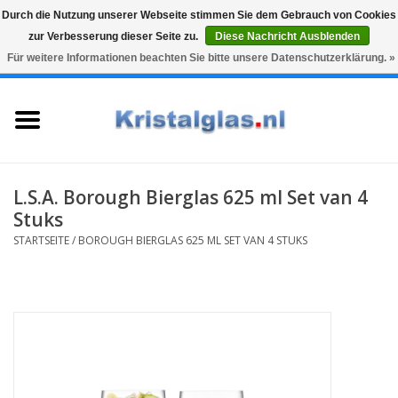
Durch die Nutzung unserer Webseite stimmen Sie dem Gebrauch von Cookies
zur Verbesserung dieser Seite zu.
Diese Nachricht Ausblenden
Top klasse
Snelle levering
Graveren
Für weitere Informationen beachten Sie bitte unsere Datenschutzerklärung. »
0 Artikel - €0,00
Startseite
Gläser
Karaffen
L.S.A. Borough Bierglas 625 ml Set van 4
Stuks
Glasgravur fur karaffe und
STARTSEITE
/
BOROUGH BIERGLAS 625 ML SET VAN 4 STUKS
weinglaser
Vasen
Geschenke