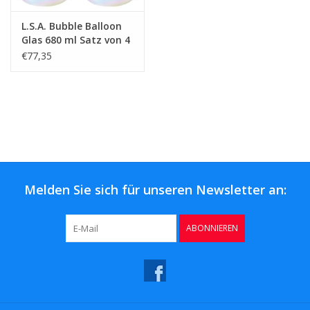
L.S.A. Bubble Balloon
Glas 680 ml Satz von 4
Stücken
€77,35
Melden Sie sich für unseren Newsletter an:
ABONNIEREN