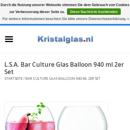
Durch die Nutzung unserer Webseite stimmen Sie dem Gebrauch von Cookies
zur Verbesserung dieser Seite zu.
Diese Nachricht Ausblenden
Top klasse
Snelle levering
Graveren
Für weitere Informationen beachten Sie bitte unsere Datenschutzerklärung. »
0 Artikel - €0,00
Startseite
Gläser
Karaffen
L.S.A. Bar Culture Glas Balloon 940 ml 2er
Set
Glasgravur fur karaffe und
STARTSEITE
/
BAR CULTURE GLAS BALLOON 940 ML 2ER SET
weinglaser
Vasen
Geschenke