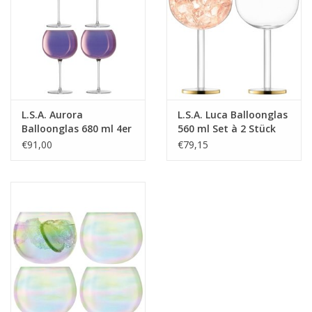
L.S.A. Aurora
L.S.A. Luca Balloonglas
Balloonglas 680 ml 4er
560 ml Set à 2 Stück
Set
€91,00
€79,15