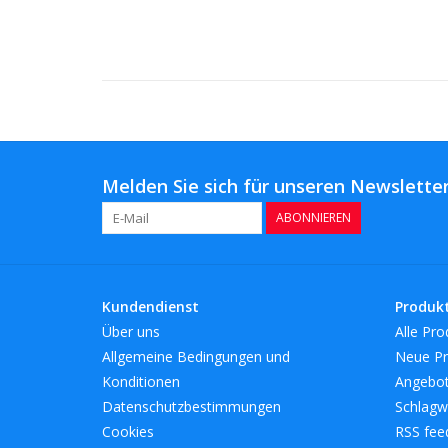
Melden Sie sich für unseren Newsletter
ABONNIEREN
Kundendienst
Produk
Über uns
Alle Pro
Allgemeine Bedingungen und
Neue Pr
Konditionen
Angebo
Datenschutzbestimmungen
Schlagw
Cookies
RSS fee