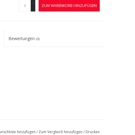
+
ZUM WARENKORB HINZUFÜGEN
-
Bewertungen
(0)
nschliste hinzufügen
/
Zum Vergleich hinzufügen
/
Drucken