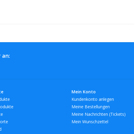
 an:
te
Mein Konto
dukte
Kundenkonto anlegen
odukte
Meine Bestellungen
te
Meine Nachrichten (Tickets)
orte
Mein Wunschzettel
d