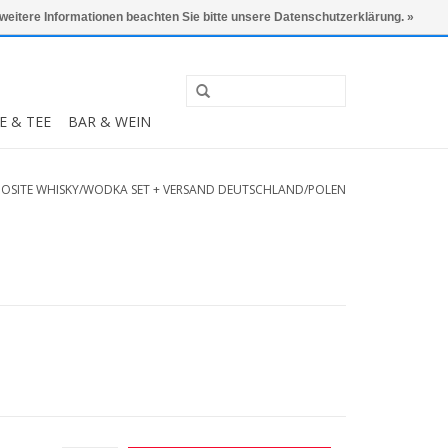
0 Artikel - €0,00
Mein Konto / Kundenkonto anlegen
 weitere Informationen beachten Sie bitte unsere Datenschutzerklärung. »
E & TEE
BAR & WEIN
POSITE WHISKY/WODKA SET + VERSAND DEUTSCHLAND/POLEN