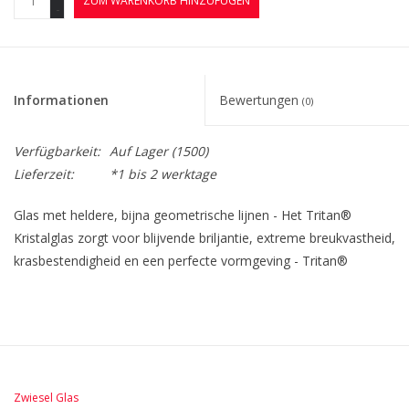
ZUM WARENKORB HINZUFÜGEN
-
Informationen
Bewertungen
(0)
Verfügbarkeit:
Auf Lager
(1500)
Lieferzeit:
*1 bis 2 werktage
Glas met heldere, bijna geometrische lijnen - Het Tritan®
Kristalglas zorgt voor blijvende briljantie, extreme breukvastheid,
krasbestendigheid en een perfecte vormgeving - Tritan®
Kristalglas is als duurzaam gecertificeerd -
Vaatwasmachinebestendig
Zwiesel Glas