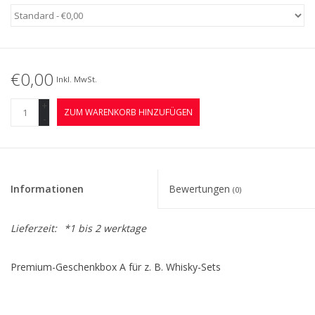
Kaffee & Tee
Bar & Wein
€0,00
Inkl. MwSt.
+
ZUM WARENKORB HINZUFÜGEN
-
Informationen
Bewertungen
(0)
Lieferzeit:
*1 bis 2 werktage
Premium-Geschenkbox A für z. B. Whisky-Sets