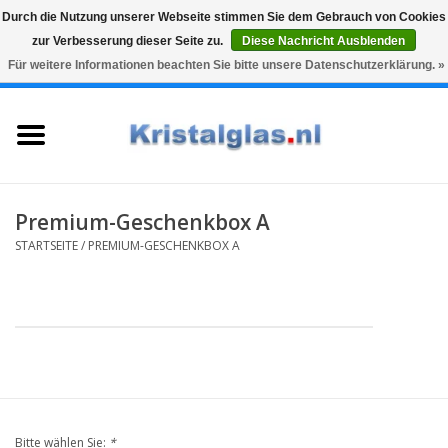
Durch die Nutzung unserer Webseite stimmen Sie dem Gebrauch von Cookies
zur Verbesserung dieser Seite zu.
Diese Nachricht Ausblenden
Top klasse
Snelle levering
Graveren
Für weitere Informationen beachten Sie bitte unsere Datenschutzerklärung. »
0 Artikel - €0,00
Startseite
Gläser
Karaffen
Premium-Geschenkbox A
STARTSEITE
/
PREMIUM-GESCHENKBOX A
Glasgravur fur karaffe und
weinglaser
Vasen
Geschenke
Bitte wählen Sie:
*