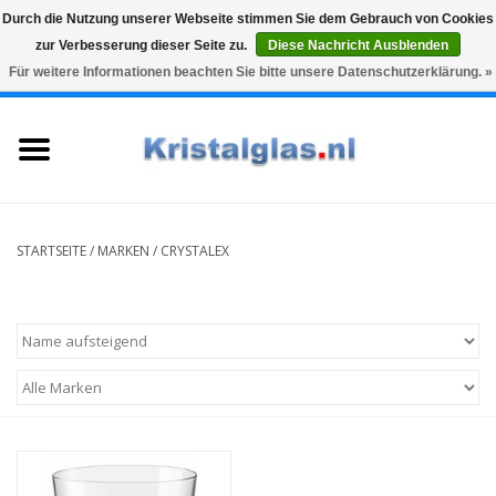
Durch die Nutzung unserer Webseite stimmen Sie dem Gebrauch von Cookies
zur Verbesserung dieser Seite zu.
Diese Nachricht Ausblenden
Top klasse
Snelle levering
Graveren
Für weitere Informationen beachten Sie bitte unsere Datenschutzerklärung. »
0 Artikel - €0,00
Startseite
Gläser
Karaffen
STARTSEITE
/
MARKEN
/
CRYSTALEX
Glasgravur fur karaffe und
weinglaser
Vasen
Geschenke