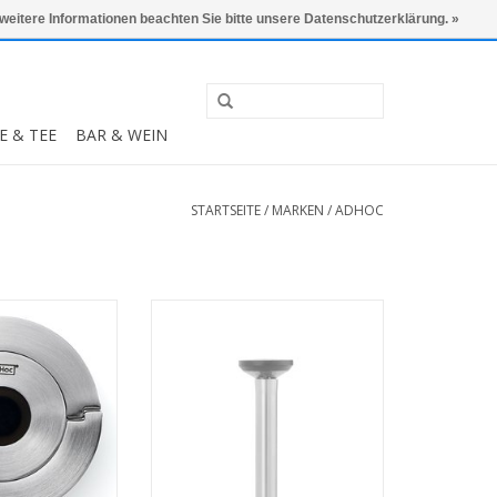
0 Artikel - €0,00
Mein Konto / Kundenkonto anlegen
 weitere Informationen beachten Sie bitte unsere Datenschutzerklärung. »
E & TEE
BAR & WEIN
STARTSEITE
/
MARKEN
/
ADHOC
mpagnestop
Gusto Weinthermometer
 INFO
MEHR INFO