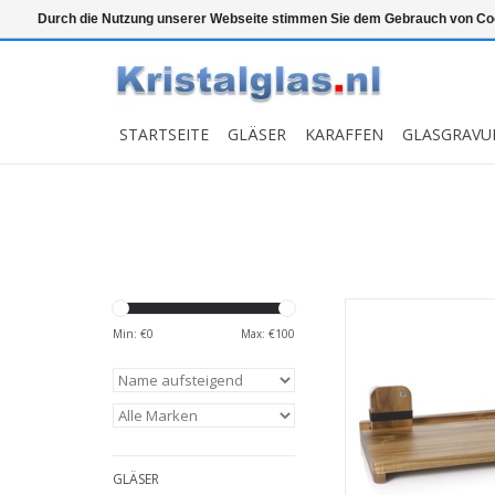
Top klasse
Snelle levering
Graveren
Durch die Nutzung unserer Webseite stimmen Sie dem Gebrauch von Coo
STARTSEITE
GLÄSER
KARAFFEN
GLASGRAVU
Cotto Schneidebr
Lunchbox
Min: €
0
Max: €
100
MEHR INF
GLÄSER