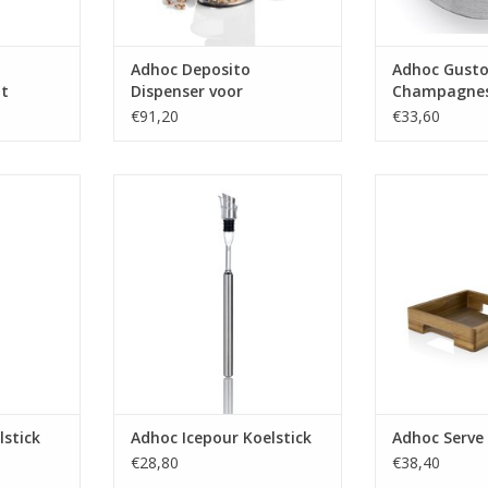
Adhoc Deposito
Adhoc Gust
it
Dispenser voor
Champagne
Ontbijtgranen
€91,20
€33,60
ick
Icepour Koelstick
Serve 
O
MEHR INFO
MEHR
lstick
Adhoc Icepour Koelstick
Adhoc Serve
€28,80
€38,40