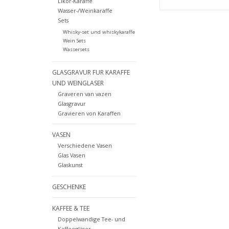
Likör-Karaffe
Wasser-/Weinkaraffe
Sets
Whisky-set und whiskykaraffe
Wein Sets
Wassersets
GLASGRAVUR FUR KARAFFE
UND WEINGLASER
Graveren van vazen
Glasgravur
Gravieren von Karaffen
VASEN
Verschiedene Vasen
Glas Vasen
Glaskunst
GESCHENKE
KAFFEE & TEE
Doppelwandige Tee- und
Kaffeegläser