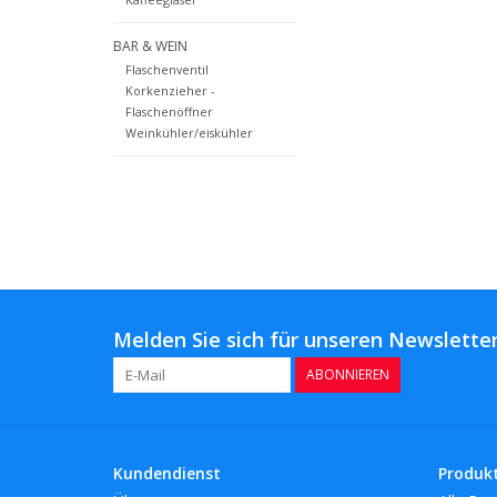
BAR & WEIN
Flaschenventil
Korkenzieher -
Flaschenöffner
Weinkühler/eiskühler
Melden Sie sich für unseren Newsletter
ABONNIEREN
Kundendienst
Produk