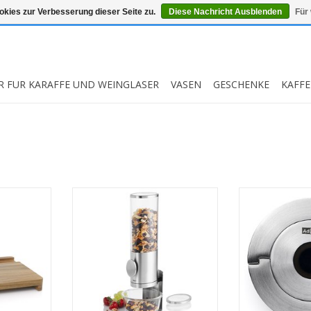
kies zur Verbesserung dieser Seite zu.
Diese Nachricht Ausblenden
Für
R FUR KARAFFE UND WEINGLASER
VASEN
GESCHENKE
KAFFE
ett mit
Deposito Dispenser voor
Gusto Cha
Ontbijtgranen
MEHR
O
MEHR INFO