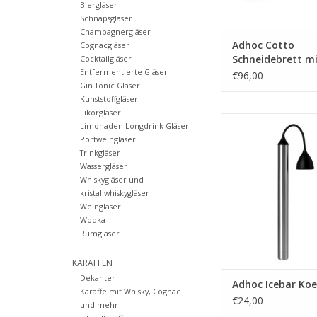
Biergläser
Schnapsgläser
Champagnergläser
Adhoc Cotto
Cognacgläser
Schneidebrett m
Cocktailgläser
Entfermentierte Gläser
Lunchbox
€96,00
Gin Tonic Gläser
Kunststoffgläser
Likörgläser
Icebar Koelst
Limonaden-Longdrink-Gläser
Portweingläser
MEHR INF
Trinkgläser
Wassergläser
Whiskygläser und
kristallwhiskygläser
Weingläser
Wodka
Rumgläser
KARAFFEN
Dekanter
Adhoc Icebar Koe
Karaffe mit Whisky, Cognac
€24,00
und mehr