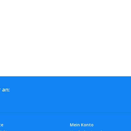
 an:
te
Mein Konto